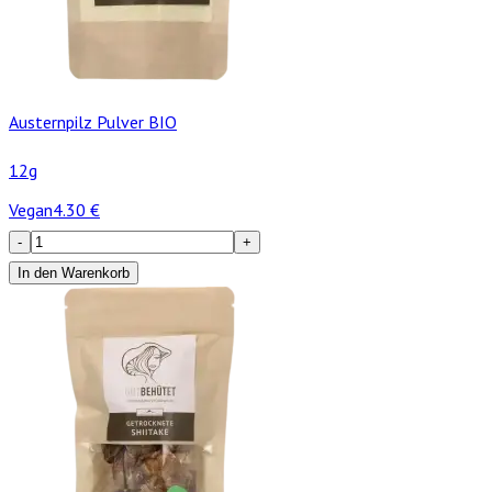
Austernpilz Pulver BIO
12g
Vegan
4.30
€
-
+
In den Warenkorb