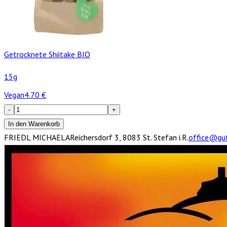
Getrocknete Shiitake BIO
15g
Vegan
4.70
€
-
+
In den Warenkorb
FRIEDL MICHAELA
Reichersdorf 3, 8083 St. Stefan i.R.
office@gu