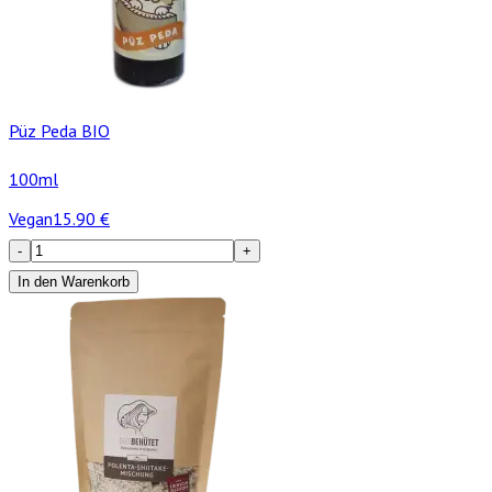
Püz Peda BIO
100ml
Vegan
15.90
€
-
+
In den Warenkorb