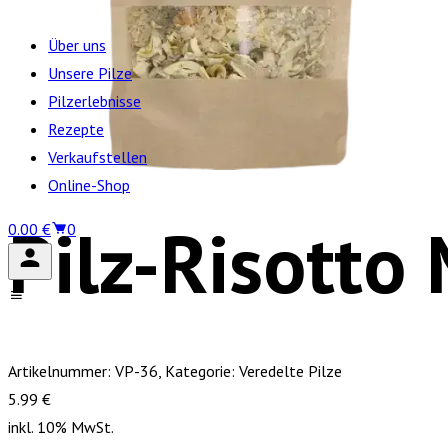
Über uns
Unsere Pilze
Pilzerlebnisse
Rezepte
Verkaufstellen
Online-Shop
Pilz-Risotto
0.00
€
0
Artikelnummer:
VP-36
, Kategorie:
Veredelte Pilze
5.99
€
inkl.
10%
MwSt.