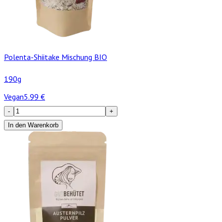
Polenta-Shiitake Mischung BIO
190g
Vegan
5.99
€
-
+
In den Warenkorb